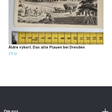
Äldre vykort. Das alte Plauen bei Dresden
Ä
W
29 kr
2
Om oss