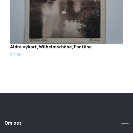
Äldre vykort, Wilhelmschöhe, Fontäne
Ä
s
27 kr
6
Om oss