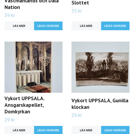
Västmanlands och Dala
Slottet
Nation
35 kr
39 kr
LÄS MER
LÄS MER
Vykort UPPSALA.
Vykort UPPSALA, Gunilla
Ansgarskapellet,
klockan
Domkyrkan
29 kr
29 kr
LÄS MER
LÄS MER