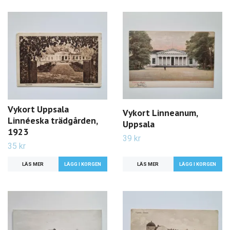
Vykort Uppsala
Vykort Linneanum,
Linnéeska trädgården,
Uppsala
1923
39 kr
35 kr
LÄS MER
LÄS MER