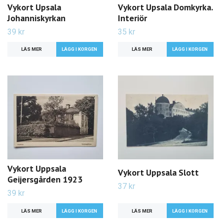
Vykort Upsala
Vykort Upsala Domkyrka.
Johanniskyrkan
Interiör
39 kr
35 kr
LÄS MER
LÄS MER
Vykort Uppsala
Vykort Uppsala Slott
Geijersgården 1923
37 kr
39 kr
LÄS MER
LÄS MER