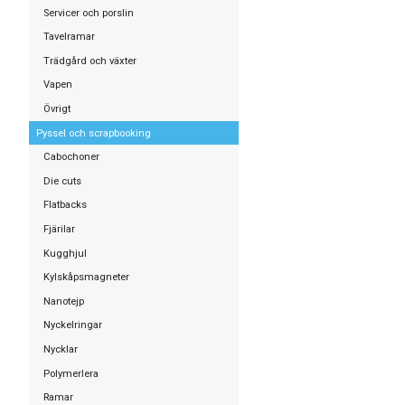
Servicer och porslin
Tavelramar
Trädgård och växter
Vapen
Övrigt
Pyssel och scrapbooking
Cabochoner
Die cuts
Flatbacks
Fjärilar
Kugghjul
Kylskåpsmagneter
Nanotejp
Nyckelringar
Nycklar
Polymerlera
Ramar