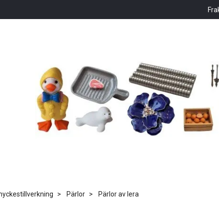
Fra
ckestillverkning
Pärlor
Pärlor av lera