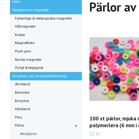
Pärlor av
Hem
Neodymium magneter
Fyrkantiga & rektangulära magneter
Hålmagneter
Krokar
Magnetfiske
Push pins
Runda magneter
Övrigt & begagnat
Smycken och smyckestillverkning
Armband
Berlocker
Broscher
Halsband
100 st pärlor, mjuka r
Pins
polymerlera (6 mm i
Pärlor
22 kr
Akrylpärlor