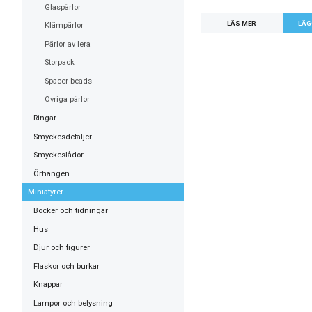
Glaspärlor
LÄS MER
Klämpärlor
Pärlor av lera
Storpack
Spacer beads
Övriga pärlor
Ringar
Smyckesdetaljer
Smyckeslådor
Örhängen
Miniatyrer
Böcker och tidningar
Hus
Djur och figurer
Flaskor och burkar
Knappar
Lampor och belysning