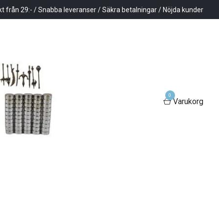
kt från 29:- / Snabba leveranser / Säkra betalningar / Nöjda kunder
0
Varukorg