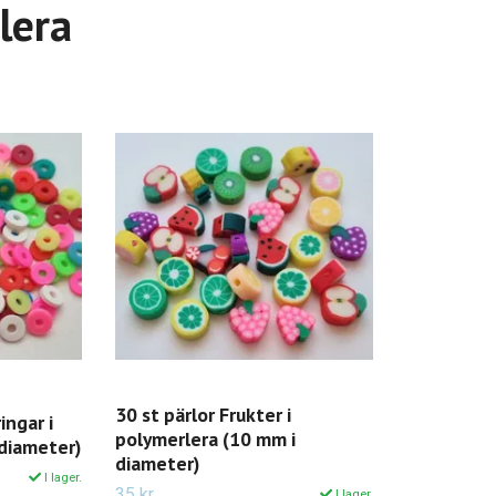
 lera
30 st pärlor Frukter i
ingar i
polymerlera (10 mm i
 diameter)
diameter)
I lager.
35 kr
I lager.