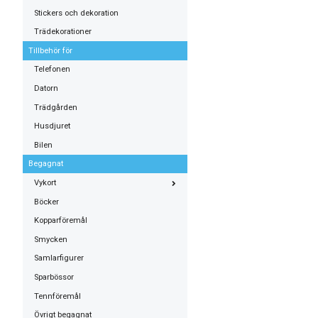
Stickers och dekoration
Trädekorationer
Tillbehör för
Telefonen
Datorn
Trädgården
Husdjuret
Bilen
Begagnat
Vykort
Böcker
Kopparföremål
Smycken
Samlarfigurer
Sparbössor
Tennföremål
Övrigt begagnat