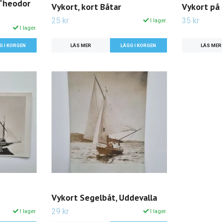
 Theodor
Vykort, kort Båtar
Vykort på 
25 kr
35 kr
I lager.
I lager.
LÄS MER
LÄS MER
Vykort Segelbåt, Uddevalla
29 kr
I lager.
I lager.