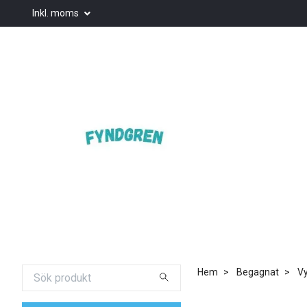
Inkl. moms
Hem
Begagnat
Vy