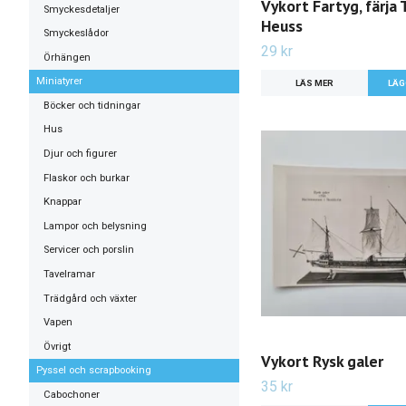
Vykort Fartyg, färja
Smyckesdetaljer
Heuss
Smyckeslådor
29 kr
Örhängen
Miniatyrer
LÄS MER
Böcker och tidningar
Hus
Djur och figurer
Flaskor och burkar
Knappar
Lampor och belysning
Servicer och porslin
Tavelramar
Trädgård och växter
Vapen
Övrigt
Vykort Rysk galer
Pyssel och scrapbooking
35 kr
Cabochoner