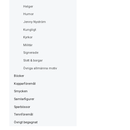
Helger
Humor
Jenny Nyström
Kungligt
Kyrkor
Militär
Signerade
Slott & borgar
Övriga allmänna motiv
Böcker
Kopparföremål
Smycken
Samlarfigurer
Sparbössor
Tennföremål
Övrigt begagnat