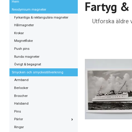
Fartyg &
Hem
Neodymium magneter
Fyrkantiga & rektangulära magneter
Utforska äldre 
Hålmagneter
Krokar
Magnetfiske
Push pins
Runda magneter
Övrigt & begagnat
Smycken och smyckestillverkning
Armband
Berlocker
Broscher
Halsband
Pins
Pärlor
Ringar