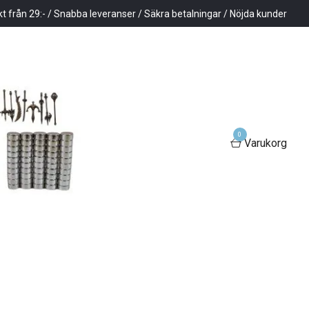
kt från 29:- / Snabba leveranser / Säkra betalningar / Nöjda kunder
0
Varukorg