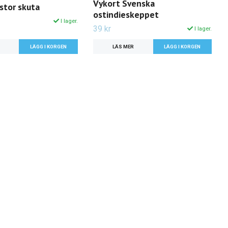
Vykort Svenska
stor skuta
ostindieskeppet
I lager.
39 kr
I lager.
LÄS MER