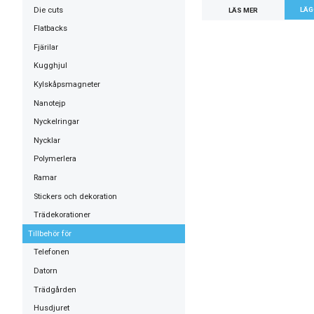
Die cuts
LÄS MER
Flatbacks
Fjärilar
Kugghjul
Kylskåpsmagneter
Nanotejp
Nyckelringar
Nycklar
Polymerlera
Ramar
Stickers och dekoration
Trädekorationer
Tillbehör för
Telefonen
Datorn
Trädgården
Husdjuret