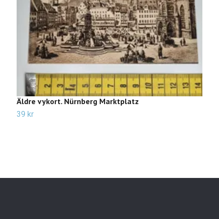
Äldre vykort. Nürnberg Marktplatz
Ä
39 kr
2