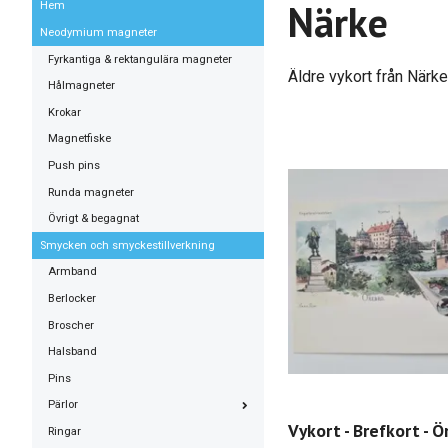
Närke
Hem
Neodymium magneter
Fyrkantiga & rektangulära magneter
Äldre vykort från Närke
Hålmagneter
Krokar
Magnetfiske
Push pins
Runda magneter
Övrigt & begagnat
Smycken och smyckestillverkning
Armband
Berlocker
Broscher
Halsband
Pins
Pärlor
Vykort - Brefkort - Ö
Ringar