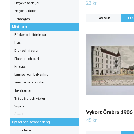
22 kr
Smyckesdetaljer
Smyckeslådor
LÄS MER
Örhängen
Miniatyrer
Böcker och tidningar
Hus
Djur och figurer
Flaskor och burkar
Knappar
Lampor och belysning
Servicer och porslin
Tavelramar
Trädgård och växter
Vapen
Vykort Örebro 1906
Övrigt
45 kr
Pyssel och scrapbooking
Cabochoner