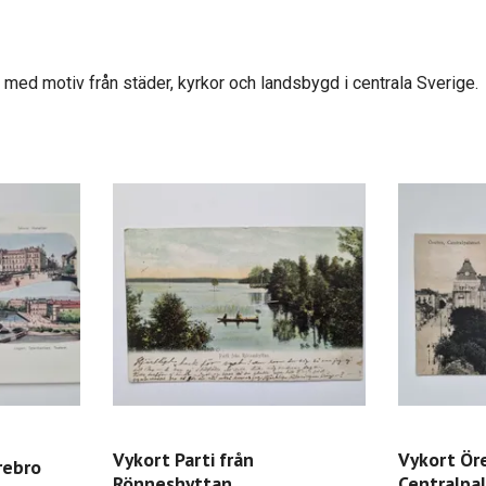
 med motiv från städer, kyrkor och landsbygd i centrala Sverige.
Vykort Parti från
Vykort Ör
rebro
Rönneshyttan
Centralpa