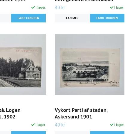
49 kr
I lager.
I lager.
LÄS MER
xå. Logen
Vykort Parti af staden,
t, 1902
Askersund 1901
49 kr
I lager.
I lager.