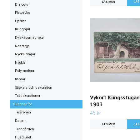
LÄS MER
Die cuts
Flatbacks
Fjärilar
Kugghjul
Kylskåpsmagneter
Nanotejp
Nyckelringar
Nycklar
Polymerlera
Ramar
Stickers och dekoration
Trädekorationer
Vykort Kungsstugan
1903
Tillbehör för
45 kr
Telefonen
Datorn
LÄS MER
Trädgården
Husdjuret