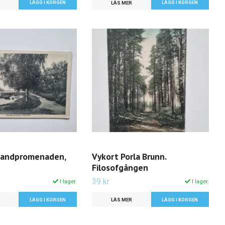
LÄS MER
randpromenaden,
Vykort Porla Brunn.
Filosofgången
39 kr
I lager.
I lager.
LÄS MER