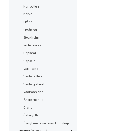
Norrbotten
Närke
Skåne
Småland
Stockholm
Södermanland
Uppland
Uppsala
Värmland
Västerbotten
Västergötland
Västmanland
Ångermanland
Öland
Östergötland
Övrigt inom svenska landskap
Norden (ej Sverige)