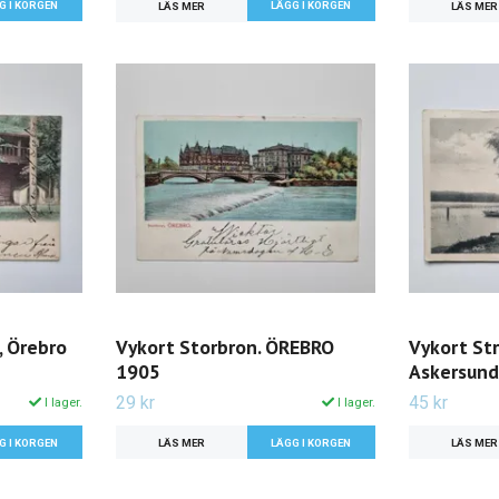
LÄS MER
LÄS MER
, Örebro
Vykort Storbron. ÖREBRO
Vykort St
1905
Askersund
29 kr
45 kr
I lager.
I lager.
LÄS MER
LÄS MER