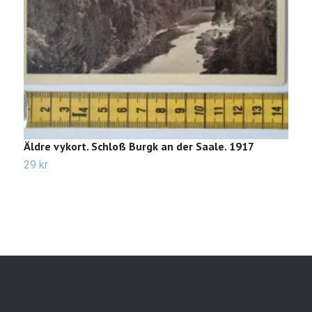
Äldre vykort. Schloß Burgk an der Saale. 1917
Ä
29 kr
2