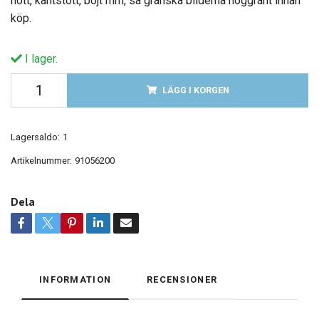
nött, kantstött, böjt mm, så granska bilderna noggrant innan
köp.
I lager.
LÄGG I KORGEN
Lagersaldo:
1
Artikelnummer:
91056200
Dela
INFORMATION
RECENSIONER