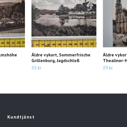
elmshöhe
Äldre vykort, Sommerfrische
Äldre vyko
Grillenburg, Jagdschloß
Thealiner-H
35 kr
29 kr
Kundtjänst