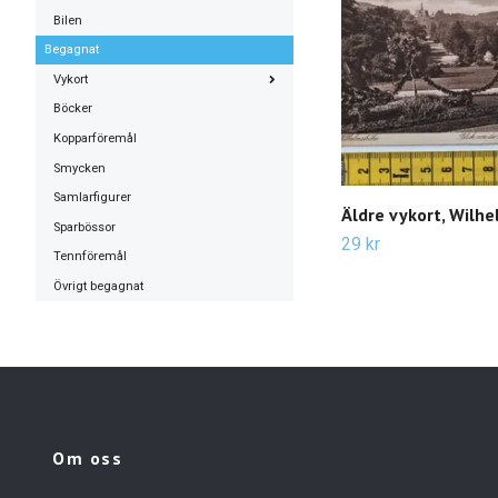
Bilen
Begagnat
Vykort
Böcker
Kopparföremål
Smycken
Samlarfigurer
Äldre vykort, Wilh
Sparbössor
29 kr
Tennföremål
Övrigt begagnat
Om oss