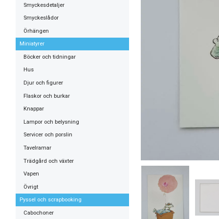
Smyckesdetaljer
Smyckeslådor
Örhängen
Miniatyrer
Böcker och tidningar
Hus
Djur och figurer
Flaskor och burkar
Knappar
Lampor och belysning
Servicer och porslin
Tavelramar
Trädgård och växter
Vapen
Övrigt
Pyssel och scrapbooking
Cabochoner