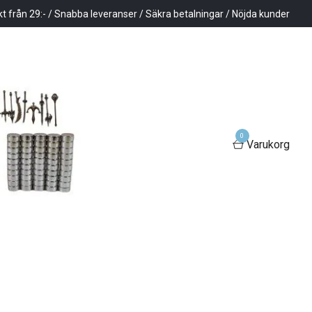
kt från 29:- / Snabba leveranser / Säkra betalningar / Nöjda kunder
0
Varukorg