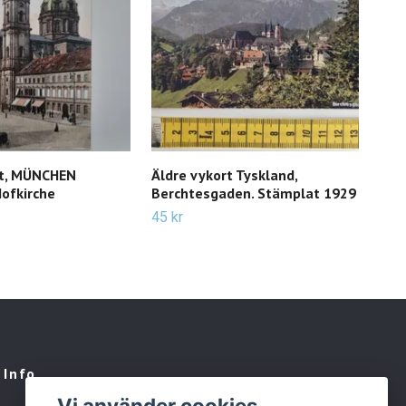
rt, MÜNCHEN
Äldre vykort Tyskland,
Vyko
ofkirche
Berchtesgaden. Stämplat 1929
15 k
45 kr
Info
Vi använder cookies