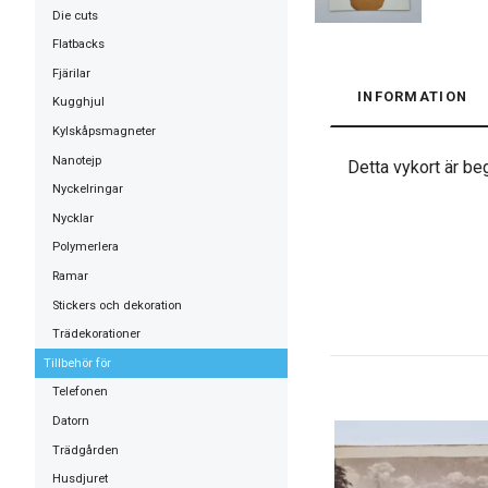
Die cuts
Flatbacks
Fjärilar
INFORMATION
Kugghjul
Kylskåpsmagneter
Nanotejp
Detta vykort är beg
Nyckelringar
Nycklar
Polymerlera
Ramar
Stickers och dekoration
Trädekorationer
Tillbehör för
Telefonen
Datorn
Trädgården
Husdjuret