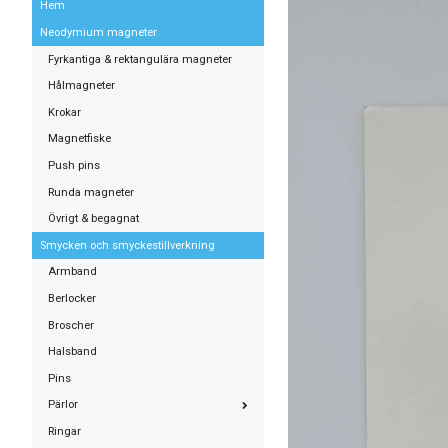
Hem
Neodymium magneter
Fyrkantiga & rektangulära magneter
Hålmagneter
Krokar
Magnetfiske
Push pins
Runda magneter
Övrigt & begagnat
Smycken och smyckestillverkning
Armband
Berlocker
Broscher
Halsband
Pins
Pärlor
Ringar