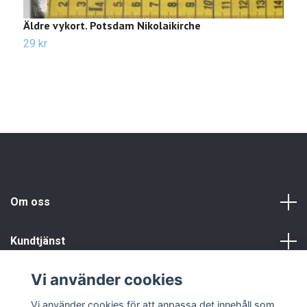
Äldre vykort. Potsdam Nikolaikirche
Ä
F
29 kr
2
Om oss
Kundtjänst
Vi använder cookies
Info
Vi använder cookies för att anpassa det innehåll som