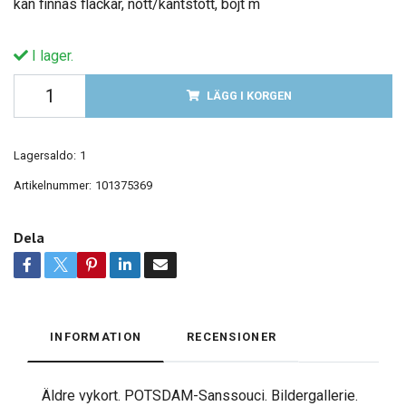
kan finnas fläckar, nött/kantstött, böjt m
I lager.
LÄGG I KORGEN
Lagersaldo:
1
Artikelnummer:
101375369
Dela
INFORMATION
RECENSIONER
Äldre vykort. POTSDAM-Sanssouci. Bildergallerie.