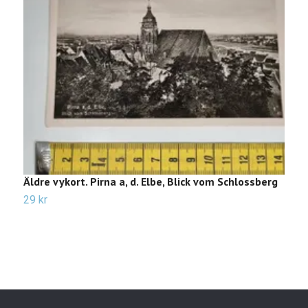
Äldre vykort. Pirna a, d. Elbe, Blick vom Schlossberg
Ä
29 kr
2