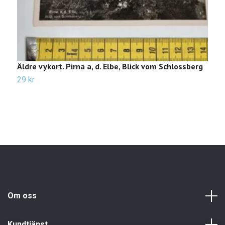
Äldre vykort. Pirna a, d. Elbe, Blick vom Schlossberg
Ä
29 kr
2
Om oss
Kundtjänst