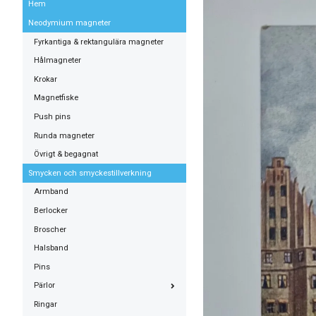
Hem
Neodymium magneter
Fyrkantiga & rektangulära magneter
Hålmagneter
Krokar
Magnetfiske
Push pins
Runda magneter
Övrigt & begagnat
Smycken och smyckestillverkning
Armband
Berlocker
Broscher
Halsband
Pins
Pärlor
Ringar