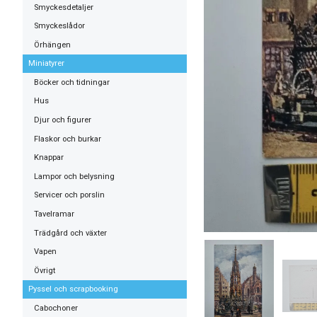
Smyckesdetaljer
Smyckeslådor
Örhängen
Miniatyrer
Böcker och tidningar
Hus
Djur och figurer
Flaskor och burkar
Knappar
Lampor och belysning
Servicer och porslin
Tavelramar
Trädgård och växter
Vapen
Övrigt
Pyssel och scrapbooking
Cabochoner