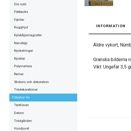
Die cuts
Flatbacks
Fjärilar
INFORMATION
Kugghjul
Kylskåpsmagneter
Nanotejp
Äldre vykort, Nürn
Nyckelringar
Nycklar
Granska bilderna n
Vikt: Ungefär 3,5 
Polymerlera
Ramar
Stickers och dekoration
Trädekorationer
Tillbehör för
Telefonen
Datorn
Trädgården
Husdjuret