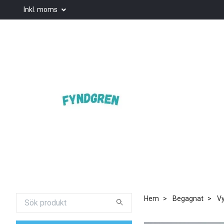
Inkl. moms
Hem
Begagnat
Vy