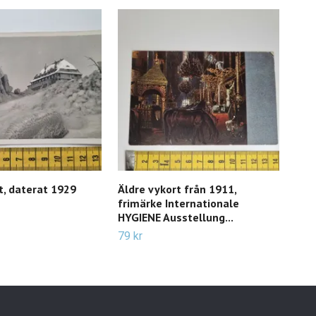
t, daterat 1929
Äldre vykort från 1911,
Äldr
frimärke Internationale
Göt
HYGIENE Ausstellung...
49 k
79 kr