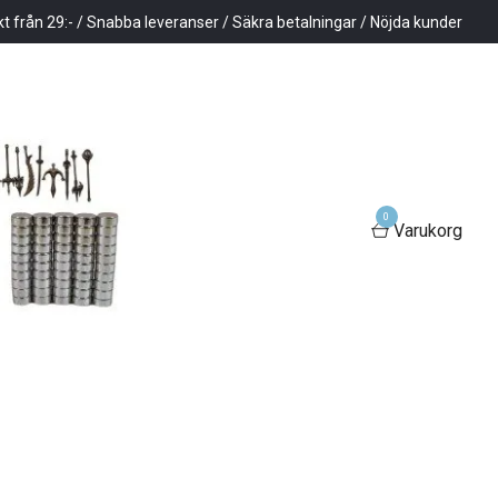
kt från 29:- / Snabba leveranser / Säkra betalningar / Nöjda kunder
0
Varukorg