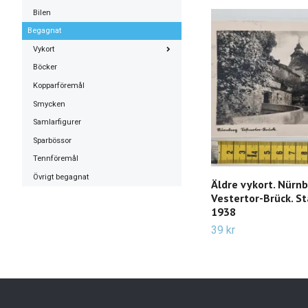
Bilen
Begagnat
Vykort
Böcker
Kopparföremål
Smycken
Samlarfigurer
Sparbössor
Tennföremål
Övrigt begagnat
Äldre vykort. Nürnb
Vestertor-Brück. S
1938
39 kr