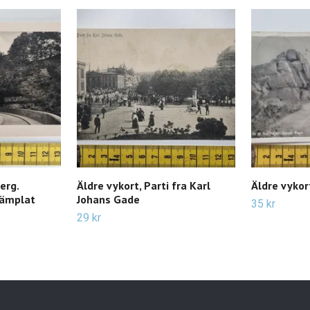
erg.
Äldre vykort, Parti fra Karl
Äldre vykor
tämplat
Johans Gade
35 kr
29 kr