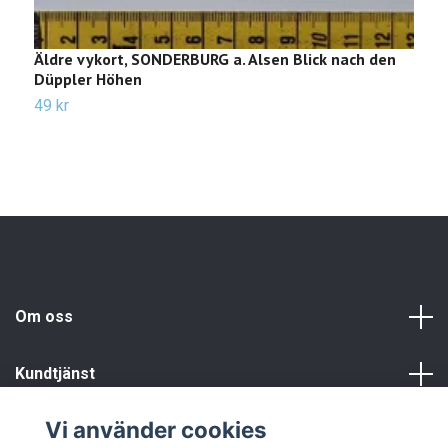
Äldre vykort, SONDERBURG a. Alsen Blick nach den
Ä
Düppler Höhen
2
49 kr
Om oss
Kundtjänst
Vi använder cookies
Info