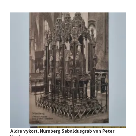
Äldre vykort, Nürnberg Sebaldusgrab von Peter
Ä