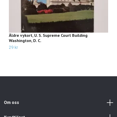
Äldre vykort, U. S. Supreme Court Building
Ä
Washington, D. C.
3
29 kr
Om oss