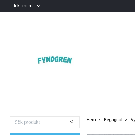
Inkl. moms
Hem
Begagnat
Vy