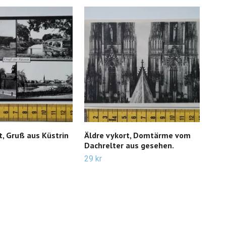
t, Gruß aus Küstrin
Äldre vykort, Domtärme vom
Äld
Dachrelter aus gesehen.
39 k
29 kr