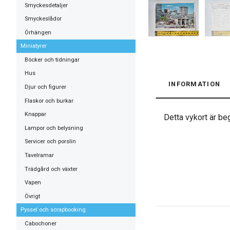
Smyckesdetaljer
Smyckeslådor
Örhängen
Miniatyrer
Böcker och tidningar
Hus
INFORMATION
Djur och figurer
Flaskor och burkar
Knappar
Detta vykort är beg
Lampor och belysning
Servicer och porslin
Tavelramar
Trädgård och växter
Vapen
Övrigt
Pyssel och scrapbooking
Cabochoner