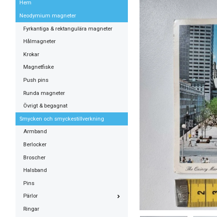
Hem
Neodymium magneter
Fyrkantiga & rektangulära magneter
Hålmagneter
Krokar
Magnetfiske
Push pins
Runda magneter
Övrigt & begagnat
Smycken och smyckestillverkning
Armband
Berlocker
Broscher
Halsband
Pins
Pärlor
Ringar