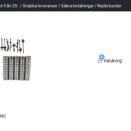
kt från 29:- / Snabba leveranser / Säkra betalningar / Nöjda kunder
0
Varukorg
982