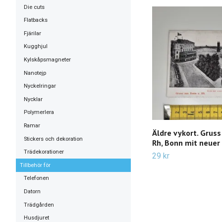
Die cuts
Flatbacks
Fjärilar
Kugghjul
Kylskåpsmagneter
Nanotejp
Nyckelringar
Nycklar
Polymerlera
Ramar
Äldre vykort. Gruss
Stickers och dekoration
Rh, Bonn mit neuer
Trädekorationer
29 kr
Tillbehör för
Telefonen
Datorn
Trädgården
Husdjuret