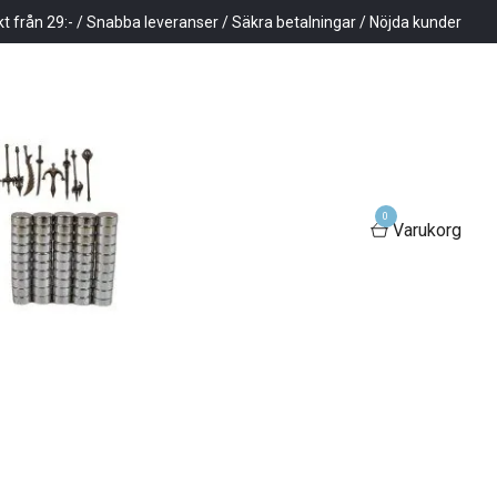
kt från 29:- / Snabba leveranser / Säkra betalningar / Nöjda kunder
0
Varukorg