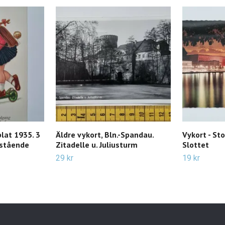
lat 1935. 3
Äldre vykort, Bln.-Spandau.
Vykort - St
 stående
Zitadelle u. Juliusturm
Slottet
29 kr
19 kr