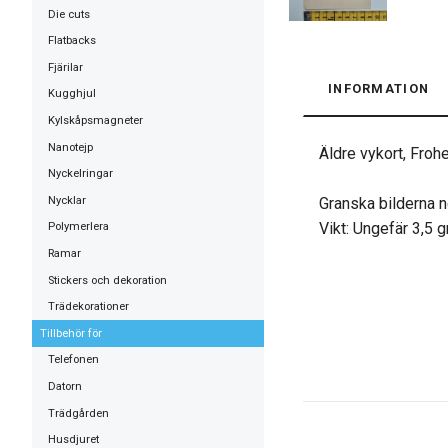
Die cuts
Flatbacks
Fjärilar
INFORMATION
Kugghjul
Kylskåpsmagneter
Nanotejp
Äldre vykort, Fro
Nyckelringar
Nycklar
Granska bilderna n
Vikt: Ungefär 3,5 
Polymerlera
Ramar
Stickers och dekoration
Trädekorationer
Tillbehör för
Telefonen
Datorn
Trädgården
Husdjuret