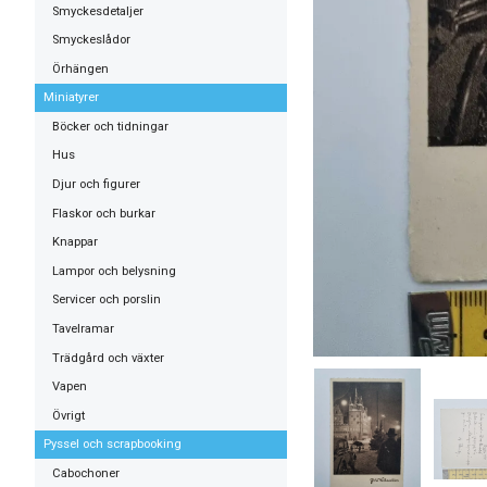
Smyckesdetaljer
Smyckeslådor
Örhängen
Miniatyrer
Böcker och tidningar
Hus
Djur och figurer
Flaskor och burkar
Knappar
Lampor och belysning
Servicer och porslin
Tavelramar
Trädgård och växter
Vapen
Övrigt
Pyssel och scrapbooking
Cabochoner