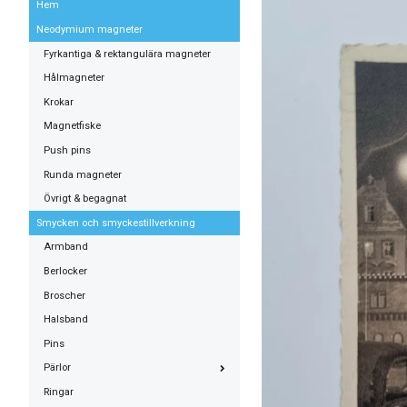
Hem
Neodymium magneter
Fyrkantiga & rektangulära magneter
Hålmagneter
Krokar
Magnetfiske
Push pins
Runda magneter
Övrigt & begagnat
Smycken och smyckestillverkning
Armband
Berlocker
Broscher
Halsband
Pins
Pärlor
Ringar