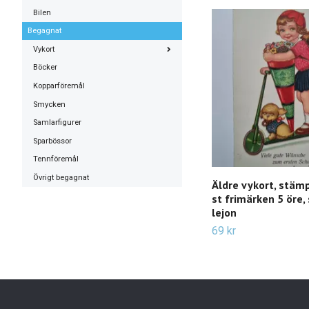
Bilen
Begagnat
Vykort
Böcker
Kopparföremål
Smycken
Samlarfigurer
Sparbössor
Tennföremål
Övrigt begagnat
Äldre vykort, stämp
st frimärken 5 öre,
lejon
69 kr