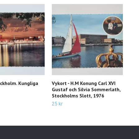
ockholm. Kungliga
Vykort - H.M Konung Carl XVI
Vyk
Gustaf och Silvia Sommerlath,
Ste
Stockholms Slott, 1976
of 
25 kr
35 k