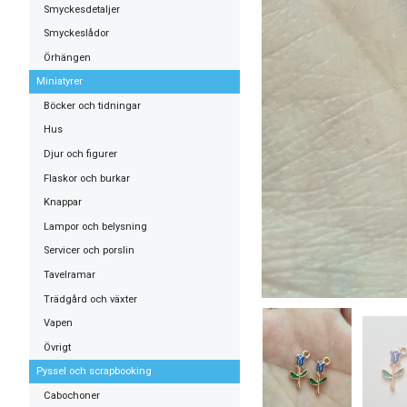
Smyckesdetaljer
Smyckeslådor
Örhängen
Miniatyrer
Böcker och tidningar
Hus
Djur och figurer
Flaskor och burkar
Knappar
Lampor och belysning
Servicer och porslin
Tavelramar
Trädgård och växter
Vapen
Övrigt
Pyssel och scrapbooking
Cabochoner