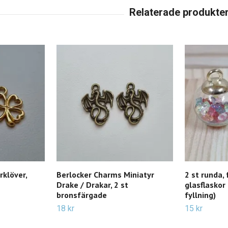
rklöver,
Berlocker Charms Miniatyr
2 st runda, 
Drake / Drakar, 2 st
glasflaskor
bronsfärgade
fyllning)
18 kr
15 kr