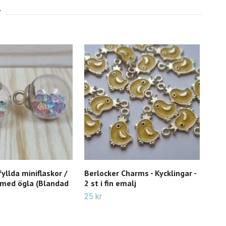
fyllda miniflaskor /
Berlocker Charms - Kycklingar -
2 st
 med ögla (Blandad
2 st i fin emalj
min
25 kr
Slut 