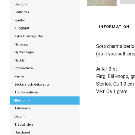
Die cuts
Flatbacks
Fjärilar
INFORMATION
Kugghjul
Kylskåpsmagneter
Nanotejp
Söta charms berloc
Nyckelringar
(do it yourself-proj
Nycklar
Antal: 2 st
Polymerlera
Färg: Blå knopp, gr
Ramar
Storlek: Ca 1,9 cm
Stickers och dekoration
Vikt: Ca 1 gram
Trädekorationer
Tillbehör för
Telefonen
Datorn
Trädgården
Husdjuret