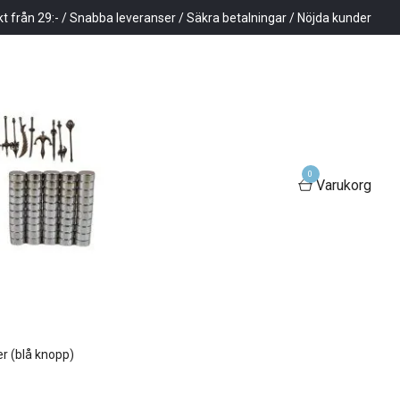
kt från 29:- / Snabba leveranser / Säkra betalningar / Nöjda kunder
0
Varukorg
er (blå knopp)