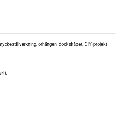
myckestillverkning, örhängen, dockskåpet, DIY-projekt
r!).