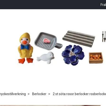
Fra
ckestillverkning
Berlocker
2 st söta rosor berlocker rosberlock