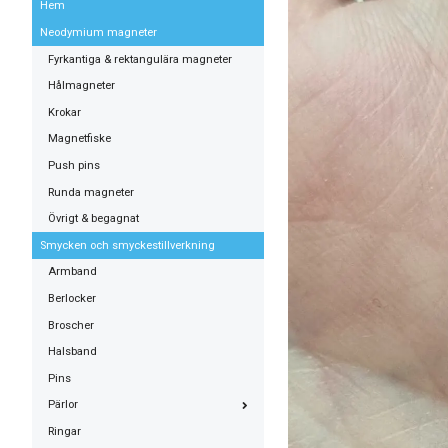
Hem
Neodymium magneter
Fyrkantiga & rektangulära magneter
Hålmagneter
Krokar
Magnetfiske
Push pins
Runda magneter
Övrigt & begagnat
Smycken och smyckestillverkning
Armband
Berlocker
Broscher
Halsband
Pins
Pärlor
Ringar