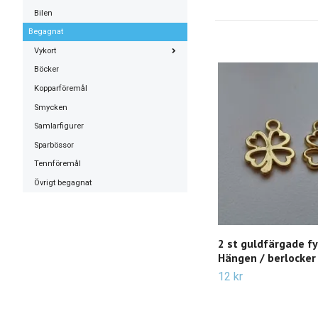
Bilen
Begagnat
Vykort
Böcker
Kopparföremål
Smycken
Samlarfigurer
Sparbössor
Tennföremål
Övrigt begagnat
2 st guldfärgade fy
Hängen / berlocker
12 kr