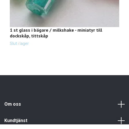
1 st glass i bägare / milkshake - miniatyr till
2
dockskåp, tittskåp
(
1
Slut i lager
Om oss
Kundtjänst