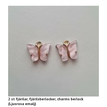
2 st fjärilar, fjärilsberlocker, charms berlock
2
(Ljusrosa emalj)
(