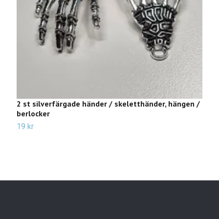
2 st silverfärgade händer / skeletthänder, hängen /
F
berlocker
2
19 kr