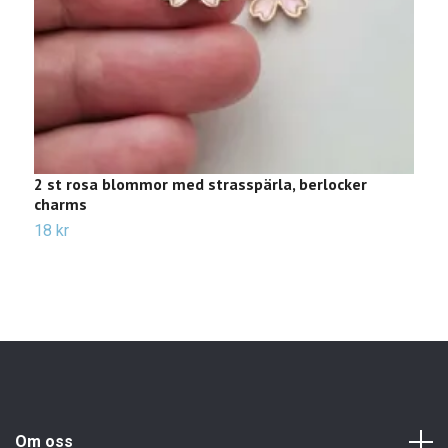
2 st rosa blommor med strasspärla, berlocker
2
charms
1
18 kr
Om oss