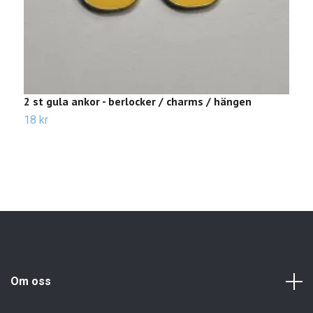
2 st gula ankor - berlocker / charms / hängen
2
18 kr
1
Om oss