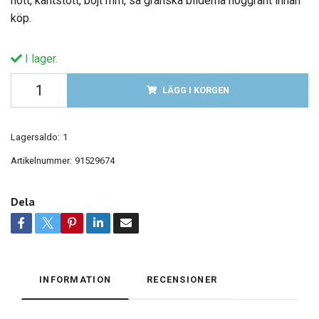
nött, kantstött, böjt mm, så granska bilderna noggrant innan
köp.
I lager.
LÄGG I KORGEN
Lagersaldo:
1
Artikelnummer:
91529674
Dela
INFORMATION
RECENSIONER