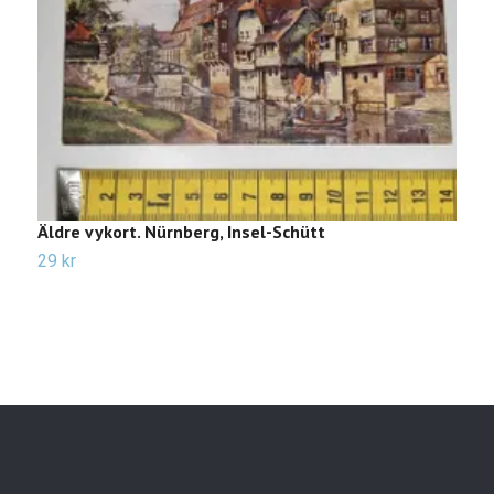
Äldre vykort. Nürnberg, Insel-Schütt
Ä
29 kr
3