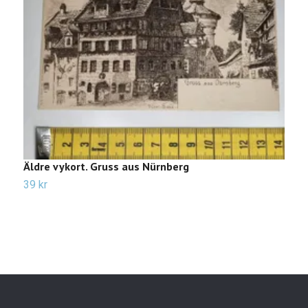
Äldre vykort. Gruss aus Nürnberg
Ä
39 kr
Sl