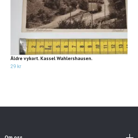
Äldre vykort. Kassel Wahlershausen.
Ä
29 kr
2
Om oss