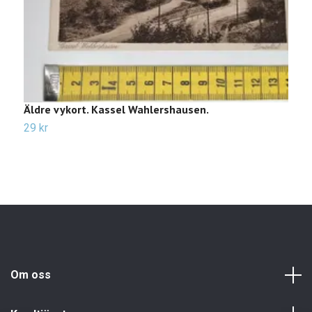
Äldre vykort. Kassel Wahlershausen.
Ä
29 kr
3
Om oss