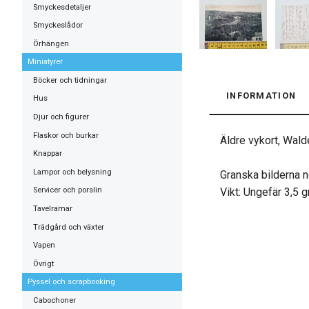
Smyckesdetaljer
Smyckeslådor
Örhängen
Miniatyrer
Böcker och tidningar
INFORMATION
Hus
Djur och figurer
Flaskor och burkar
Äldre vykort, Wald
Knappar
Lampor och belysning
Granska bilderna n
Vikt: Ungefär 3,5 
Servicer och porslin
Tavelramar
Trädgård och växter
Vapen
Övrigt
Pyssel och scrapbooking
Cabochoner