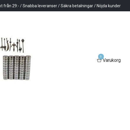
kt från 29:- / Snabba leveranser / Säkra betalningar / Nöjda kunder
0
Varukorg