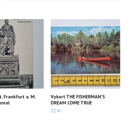
, Frankfurt a. M.
Vykort THE FISHERMAN'S
Vyko
kmal
DREAM COME TRUE
17 k
22 kr