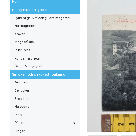
Hem
Neodymium magneter
Fyrkantiga & rektangulära magneter
Hålmagneter
Krokar
Magnetfiske
Push pins
Runda magneter
Övrigt & begagnat
Smycken och smyckestillverkning
Armband
Berlocker
Broscher
Halsband
Pins
Pärlor
Ringar