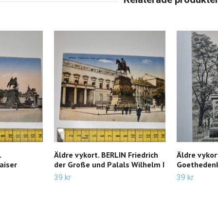
.
Äldre vykort. BERLIN Friedrich
Äldre vykort
aiser
der Große und Palals Wilhelm I
Goetheden
39 kr
39 kr