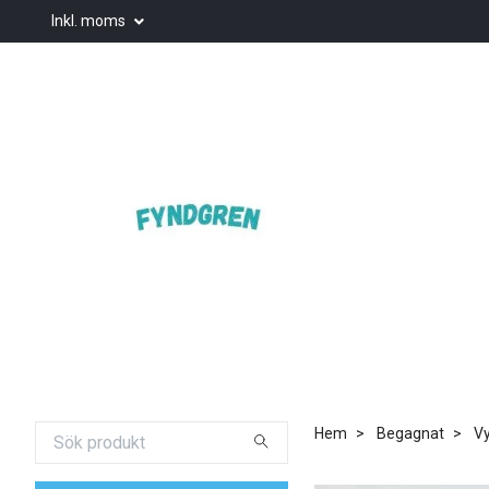
Inkl. moms
Hem
Begagnat
Vy