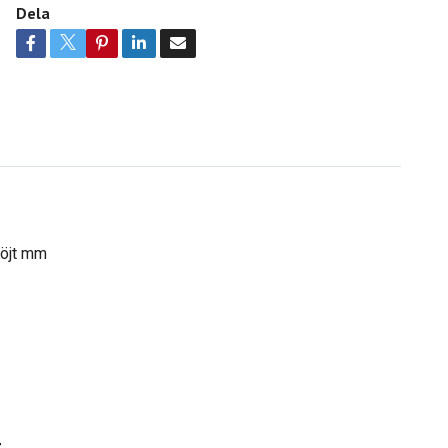
Dela
böjt mm