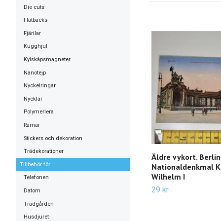
Die cuts
Flatbacks
Fjärilar
Kugghjul
Kylskåpsmagneter
Nanotejp
Nyckelringar
Nycklar
Polymerlera
Ramar
Stickers och dekoration
Trädekorationer
Äldre vykort. Berlin
Tillbehör för
Nationaldenkmal K
Wilhelm I
Telefonen
29 kr
Datorn
Trädgården
Husdjuret