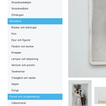
Smyckesdetaljer
Smyckeslådor
Örhängen
Miniatyrer
Böcker och tidningar
Hus
Djur och figurer
Flaskor och burkar
Knappar
Lampor och belysning
Servicer och porslin
Tavelramar
Trädgård och växter
Vapen
Övrigt
Pyssel och scrapbooking
Cabochoner