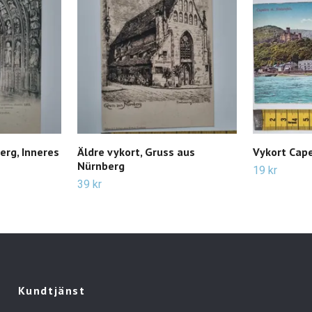
erg, Inneres
Äldre vykort, Gruss aus
Vykort Cape
Nürnberg
19 kr
39 kr
Kundtjänst