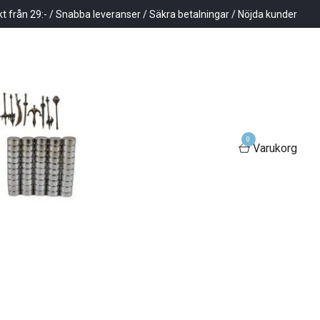
kt från 29:- / Snabba leveranser / Säkra betalningar / Nöjda kunder
0
Varukorg