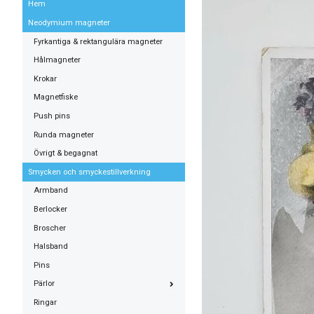
Hem
Neodymium magneter
Fyrkantiga & rektangulära magneter
Hålmagneter
Krokar
Magnetfiske
Push pins
Runda magneter
Övrigt & begagnat
Smycken och smyckestillverkning
Armband
Berlocker
Broscher
Halsband
Pins
Pärlor
Ringar