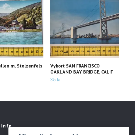
llen m. Stolzenfels
Vykort SAN FRANCISCO-
Vyk
OAKLAND BAY BRIDGE, CALIF
och
35 kr
19 k
Info