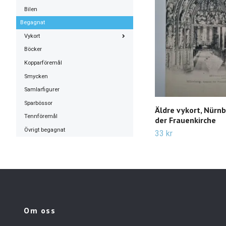
Bilen
Begagnat
Vykort
Böcker
Kopparföremål
Smycken
Samlarfigurer
Sparbössor
Äldre vykort, Nürnb
Tennföremål
der Frauenkirche
Övrigt begagnat
33 kr
Om oss