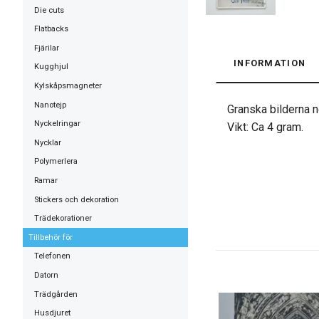
Die cuts
Flatbacks
Fjärilar
INFORMATION
Kugghjul
Kylskåpsmagneter
Nanotejp
Granska bilderna no
Nyckelringar
Vikt: Ca 4 gram.
Nycklar
Polymerlera
Ramar
Stickers och dekoration
Trädekorationer
Tillbehör för
Telefonen
Datorn
Trädgården
Husdjuret