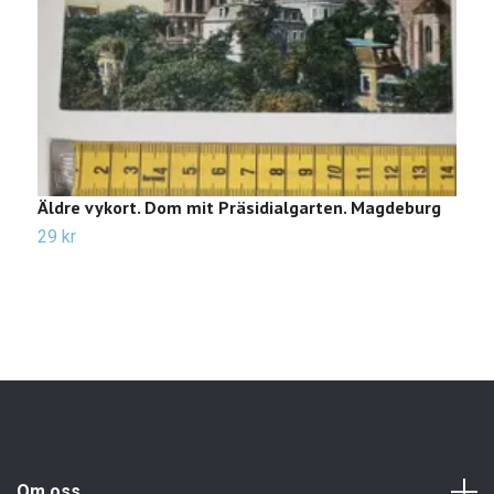
Äldre vykort. Dom mit Präsidialgarten. Magdeburg
Ä
f
29 kr
3
Om oss