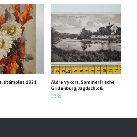
t, stämplat 1921
Äldre vykort, Sommerfrische
Äld
Grillenburg, Jagdschloß
29 k
35 kr