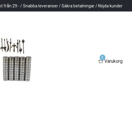
kt från 29:- / Snabba leveranser / Säkra betalningar / Nöjda kunder
0
Varukorg