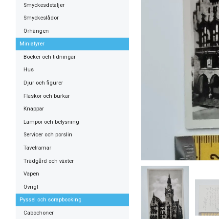
Smyckesdetaljer
Smyckeslådor
Örhängen
Miniatyrer
Böcker och tidningar
Hus
Djur och figurer
Flaskor och burkar
Knappar
Lampor och belysning
Servicer och porslin
Tavelramar
Trädgård och växter
Vapen
Övrigt
Pyssel och scrapbooking
Cabochoner