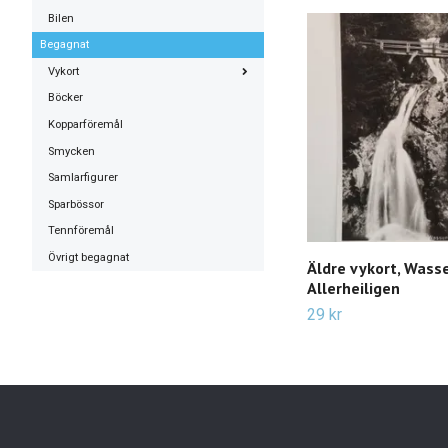
Bilen
Begagnat
Vykort
Böcker
Kopparföremål
Smycken
Samlarfigurer
Sparbössor
Tennföremål
Övrigt begagnat
Äldre vykort, Wasse
Allerheiligen
29 kr