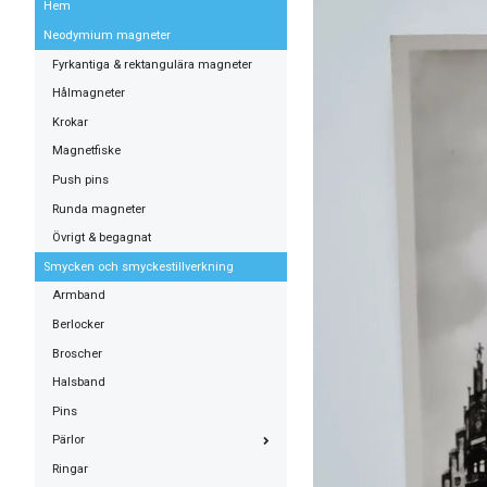
Hem
Neodymium magneter
Fyrkantiga & rektangulära magneter
Hålmagneter
Krokar
Magnetfiske
Push pins
Runda magneter
Övrigt & begagnat
Smycken och smyckestillverkning
Armband
Berlocker
Broscher
Halsband
Pins
Pärlor
Ringar