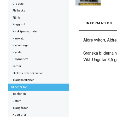
Die cuts
Flatbacks
Fjärilar
INFORMATION
Kugghjul
Kylskåpsmagneter
Nanotejp
Äldre vykort, Äldre
Nyckelringar
Nycklar
Granska bilderna n
Vikt: Ungefär 3,5 
Polymerlera
Ramar
Stickers och dekoration
Trädekorationer
Tillbehör för
Telefonen
Datorn
Trädgården
Husdjuret