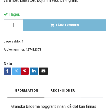
vara nött, kantstött, böjt mm.Vikt: Ca 4 gram.
I lager.
LÄGG I KORGEN
Lagersaldo:
1
Artikelnummer:
127432373
Dela
INFORMATION
RECENSIONER
Granska bilderna noggrant innan, då det kan finnas