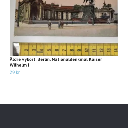
Äldre vykort. Berlin. Nationaldenkmal Kaiser
Ä
Wilhelm I
T
29 kr
2