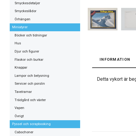
Smyckesdetaljer
Smyckeslådor
Örhängen
Miniatyrer
Böcker och tidningar
Hus
Djur och figurer
INFORMATION
Flaskor och burkar
Knappar
Lampor och belysning
Detta vykort är beg
Servicer och porslin
Tavelramar
Trädgård och växter
Vapen
Övrigt
Pyssel och scrapbooking
Cabochoner