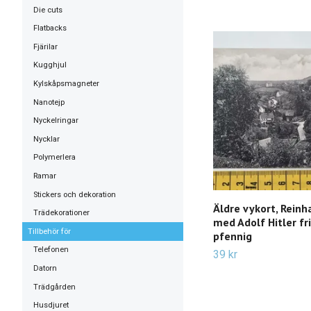
Die cuts
Flatbacks
Fjärilar
Kugghjul
Kylskåpsmagneter
Nanotejp
Nyckelringar
Nycklar
Polymerlera
Ramar
Stickers och dekoration
Äldre vykort, Reinh
Trädekorationer
med Adolf Hitler fr
Tillbehör för
pfennig
Telefonen
39 kr
Datorn
Trädgården
Husdjuret