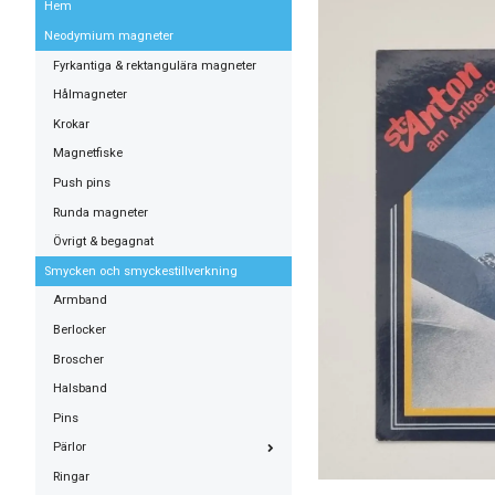
Hem
Neodymium magneter
Fyrkantiga & rektangulära magneter
Hålmagneter
Krokar
Magnetfiske
Push pins
Runda magneter
Övrigt & begagnat
Smycken och smyckestillverkning
Armband
Berlocker
Broscher
Halsband
Pins
Pärlor
Ringar