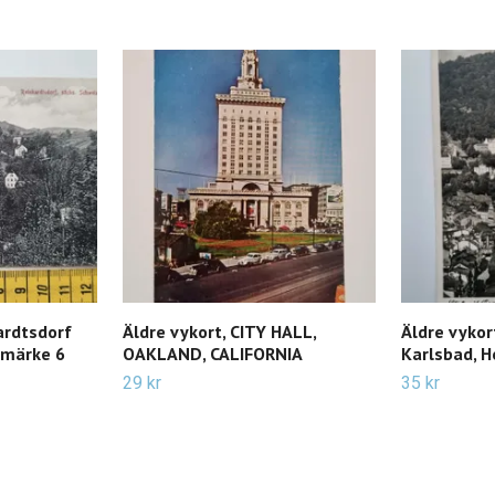
ardtsdorf
Äldre vykort, CITY HALL,
Äldre vykort
imärke 6
OAKLAND, CALIFORNIA
Karlsbad, H
29 kr
35 kr