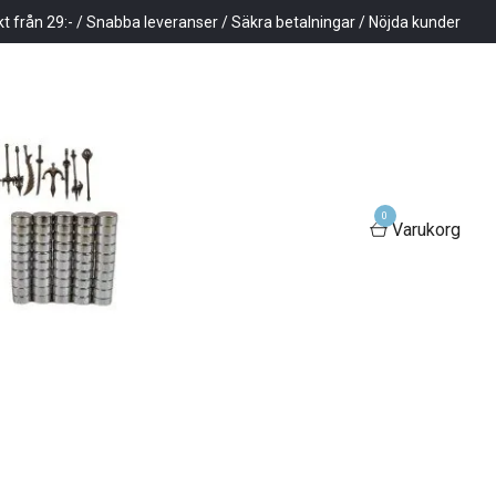
kt från 29:- / Snabba leveranser / Säkra betalningar / Nöjda kunder
0
Varukorg