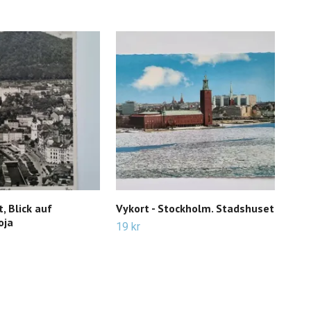
, Blick auf
Vykort - Stockholm. Stadshuset
Vyk
oja
Sta
19 kr
19 k