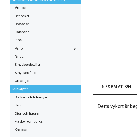
Armband
Berlocker
Broscher
Halsband
Pins
Pärlor
Ringar
Smyckesdetaljer
Smyckeslådor
Örhängen
INFORMATION
Miniatyrer
Böcker och tidningar
Hus
Detta vykort är beg
Djur och figurer
Flaskor och burkar
Knappar