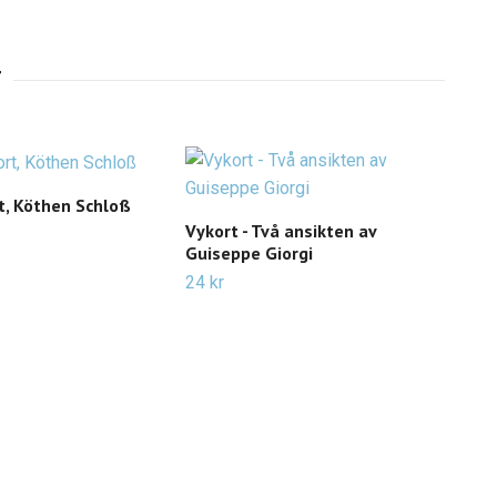
t, Köthen Schloß
Vykort - Två ansikten av
Vyko
Guiseppe Giorgi
Kak
24 kr
19 k