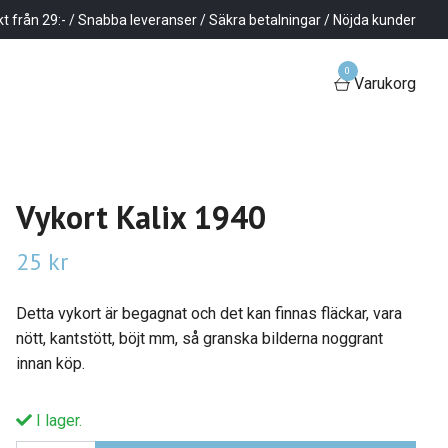
kt från 29:- / Snabba leveranser / Säkra betalningar / Nöjda kunder
0
Varukorg
Vykort Kalix 1940
25 kr
Detta vykort är begagnat och det kan finnas fläckar, vara
nött, kantstött, böjt mm, så granska bilderna noggrant
innan köp.
I lager.