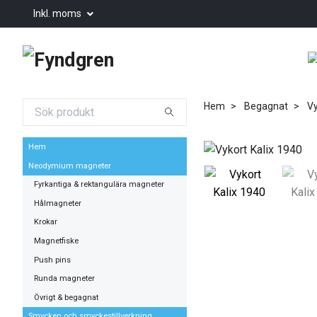
Inkl. moms
Hem
Begagnat
Vy
Hem
Neodymium magneter
Fyrkantiga & rektangulära magneter
Hålmagneter
Krokar
Magnetfiske
Push pins
Runda magneter
Övrigt & begagnat
Smycken och smyckestillverkning