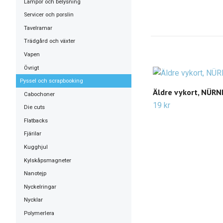
Lampor och belysning
Servicer och porslin
Tavelramar
Trädgård och växter
Vapen
Övrigt
Pyssel och scrapbooking
Äldre vykort, NÜR
Cabochoner
19 kr
Die cuts
Flatbacks
Fjärilar
Kugghjul
Kylskåpsmagneter
Nanotejp
Nyckelringar
Nycklar
Polymerlera