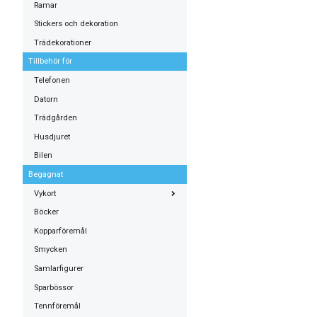
Ramar
Stickers och dekoration
Trädekorationer
Tillbehör för
Telefonen
Datorn
Trädgården
Husdjuret
Bilen
Begagnat
Vykort
Böcker
Kopparföremål
Smycken
Samlarfigurer
Sparbössor
Tennföremål