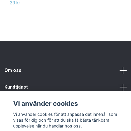
o
29 kr
1
Om oss
Kundtjänst
Vi använder cookies
Info
Vi använder cookies för att anpassa det innehåll som
visas för dig och för att du ska få bästa tänkbara
upplevelse när du handlar hos oss.