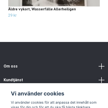
Äldre vykort, Wasserfälle Allerheiligen
Ä
29 kr
2
Om oss
Kundtjänst
Vi använder cookies
Info
Vi använder cookies för att anpassa det innehåll som
visas för dig och för att du ska få bästa tänkbara