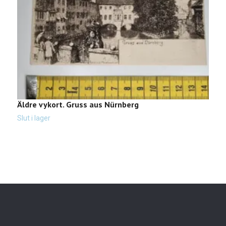
Äldre vykort. Gruss aus Nürnberg
Ä
3
Slut i lager