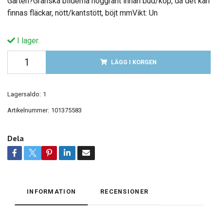
Garten?Granska bilderna noggrant innan bud/köp, då det kan
finnas fläckar, nött/kantstött, böjt mmVikt: Un
I lager.
LÄGG I KORGEN
Lagersaldo:
1
Artikelnummer:
101375583
Dela
INFORMATION
RECENSIONER