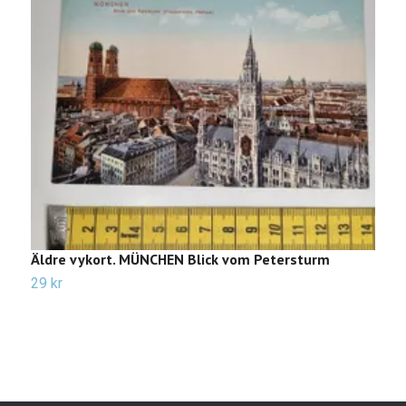
Äldre vykort. MÜNCHEN Blick vom Petersturm
Ä
29 kr
Sl