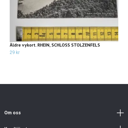
Äldre vykort. RHEIN, SCHLOSS STOLZENFELS
Ä
29 kr
3
Om oss