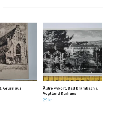
t, Gruss aus
Äldre vykort, Bad Brambach i.
Vyk
Vogtland Kurhaus
Ope
29 kr
19 k