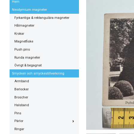
Hem
Neodymium magneter
Fyrkantiga & rektangulära magneter
Hålmagneter
Krokar
Magnetfiske
Push pins
Runda magneter
Övrigt & begagnat
Smycken och smyckestillverkning
Armband
Berlocker
Broscher
Halsband
Pins
Pärlor
Ringar