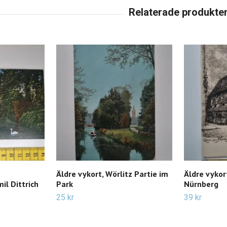
Äldre vykort, Wörlitz Partie im
Äldre vykor
il Dittrich
Park
Nürnberg
25 kr
39 kr