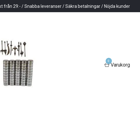
kt från 29:- / Snabba leveranser / Säkra betalningar / Nöjda kunder
0
Varukorg