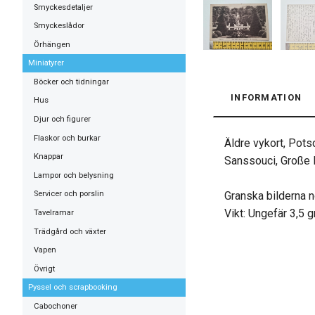
Smyckesdetaljer
Smyckeslådor
Örhängen
Miniatyrer
Böcker och tidningar
INFORMATION
Hus
Djur och figurer
Flaskor och burkar
Äldre vykort, Pot
Knappar
Sanssouci, Große F
Lampor och belysning
Granska bilderna n
Servicer och porslin
Vikt: Ungefär 3,5 
Tavelramar
Trädgård och växter
Vapen
Övrigt
Pyssel och scrapbooking
Cabochoner