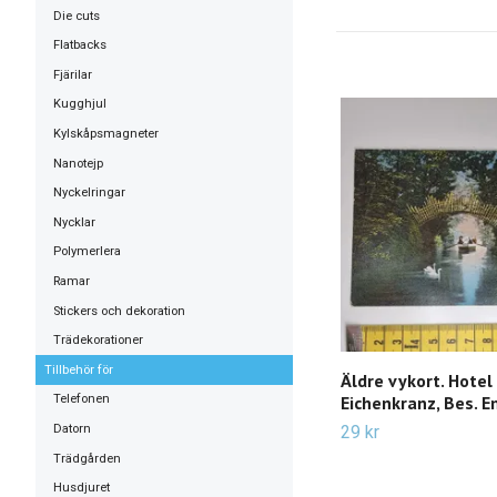
Die cuts
Flatbacks
Fjärilar
Kugghjul
Kylskåpsmagneter
Nanotejp
Nyckelringar
Nycklar
Polymerlera
Ramar
Stickers och dekoration
Trädekorationer
Tillbehör för
Äldre vykort. Hotel
Eichenkranz, Bes. Em
Telefonen
Datorn
29 kr
Trädgården
Husdjuret