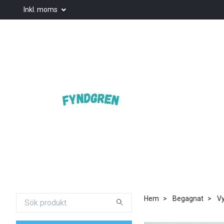
Inkl. moms
Hem
Begagnat
Vy