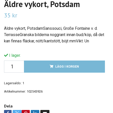
Äldre vykort, Potsdam
35 kr
Äldre vykort, PotsdamSanssouci, Große Fontaine v. d.
TerrasseGranska bilderna noggrant innan bud/köp, då det
kan finnas fläckar, nött/kantstött, böjt mmVikt: Un
I lager.
LÄGG I KORGEN
Lagersaldo:
1
Artikelnummer:
102543926
Dela