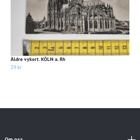
Äldre vykort. KÖLN a. Rh
Ä
29 kr
3
Om oss