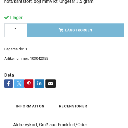
nött/kantstött, böjt mmVikt: Ungefär 3,5 gram
I lager.
LÄGG I KORGEN
Lagersaldo:
1
Artikelnummer:
103042355
Dela
INFORMATION
RECENSIONER
Äldre vykort, Gruß aus Frankfurt/Oder