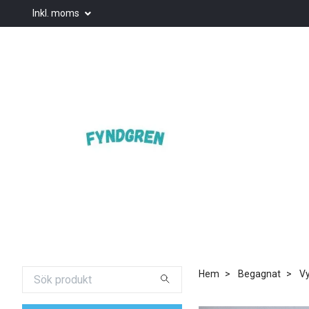
Inkl. moms
Hem
Begagnat
Vy