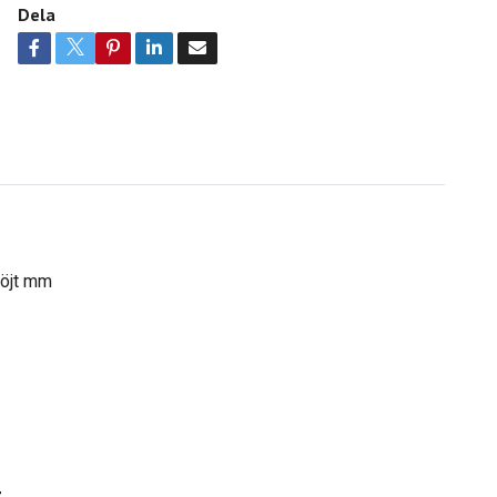
Dela
böjt mm