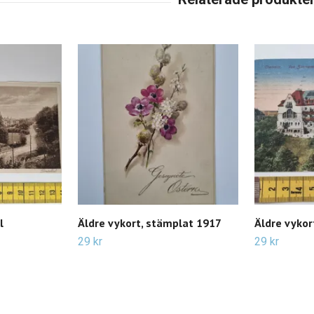
l
Äldre vykort, stämplat 1917
Äldre vykor
29 kr
29 kr