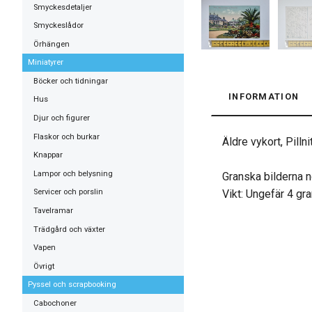
Smyckesdetaljer
Smyckeslådor
Örhängen
Miniatyrer
Böcker och tidningar
INFORMATION
Hus
Djur och figurer
Flaskor och burkar
Äldre vykort, Pill
Knappar
Lampor och belysning
Granska bilderna n
Vikt: Ungefär 4 gr
Servicer och porslin
Tavelramar
Trädgård och växter
Vapen
Övrigt
Pyssel och scrapbooking
Cabochoner