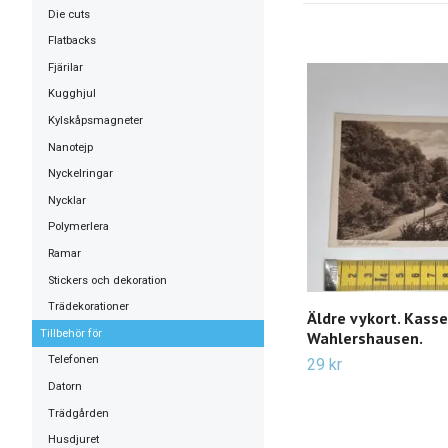
Die cuts
Flatbacks
Fjärilar
Kugghjul
Kylskåpsmagneter
Nanotejp
Nyckelringar
Nycklar
Polymerlera
Ramar
Stickers och dekoration
Trädekorationer
Äldre vykort. Kasse
Tillbehör för
Wahlershausen.
Telefonen
29 kr
Datorn
Trädgården
Husdjuret