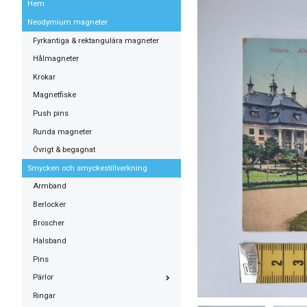
Hem
Neodymium magneter
Fyrkantiga & rektangulära magneter
Hålmagneter
Krokar
Magnetfiske
Push pins
Runda magneter
Övrigt & begagnat
Smycken och smyckestillverkning
Armband
Berlocker
Broscher
Halsband
Pins
Pärlor
Ringar