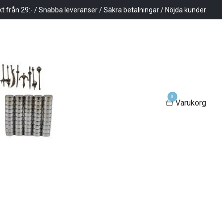
kt från 29:- / Snabba leveranser / Säkra betalningar / Nöjda kunder
0
Varukorg