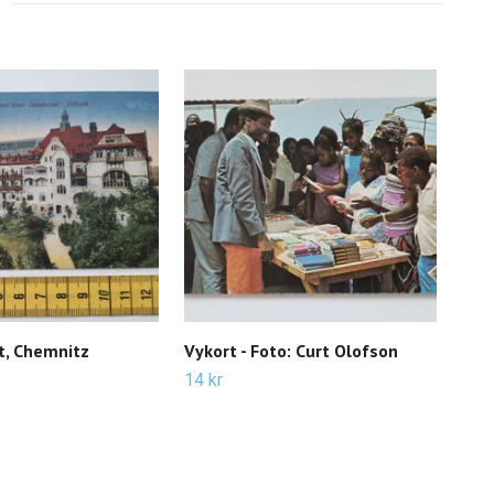
t, Chemnitz
Vykort - Foto: Curt Olofson
Vyko
Ike
14 kr
25 k