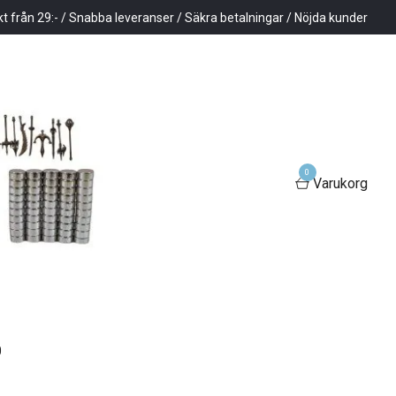
kt från 29:- / Snabba leveranser / Säkra betalningar / Nöjda kunder
0
Varukorg
0