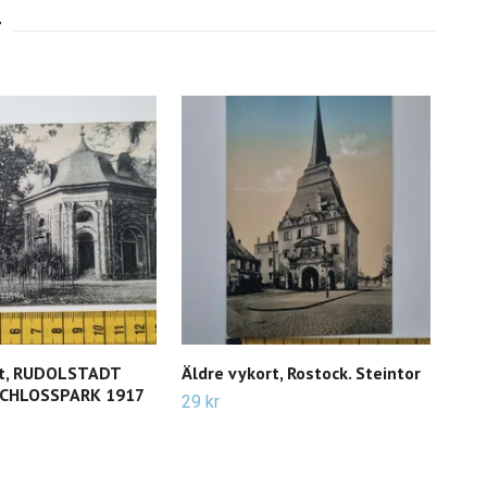
rt, RUDOLSTADT
Äldre vykort, Rostock. Steintor
Äldr
SCHLOSSPARK 1917
Joh
29 kr
29 k