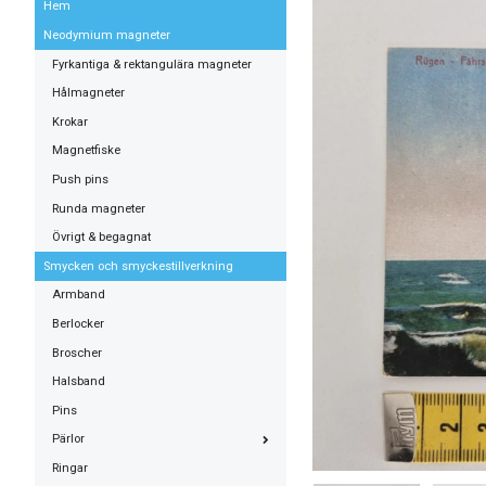
Hem
Neodymium magneter
Fyrkantiga & rektangulära magneter
Hålmagneter
Krokar
Magnetfiske
Push pins
Runda magneter
Övrigt & begagnat
Smycken och smyckestillverkning
Armband
Berlocker
Broscher
Halsband
Pins
Pärlor
Ringar