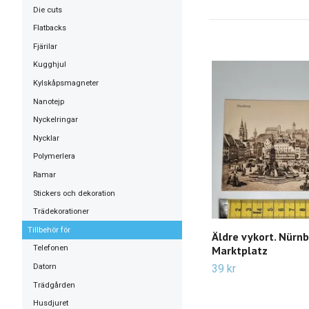
Die cuts
Flatbacks
Fjärilar
Kugghjul
Kylskåpsmagneter
Nanotejp
Nyckelringar
Nycklar
Polymerlera
Ramar
Stickers och dekoration
Trädekorationer
Tillbehör för
Äldre vykort. Nürn
Marktplatz
Telefonen
39 kr
Datorn
Trädgården
Husdjuret