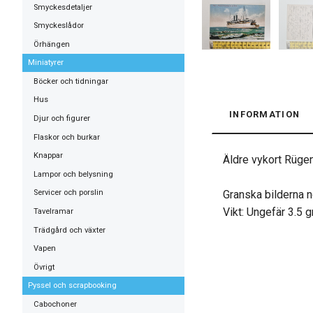
Smyckesdetaljer
Smyckeslådor
Örhängen
Miniatyrer
Böcker och tidningar
Hus
INFORMATION
Djur och figurer
Flaskor och burkar
Knappar
Äldre vykort Rügen
Lampor och belysning
Granska bilderna n
Servicer och porslin
Vikt: Ungefär 3.5 
Tavelramar
Trädgård och växter
Vapen
Övrigt
Pyssel och scrapbooking
Cabochoner