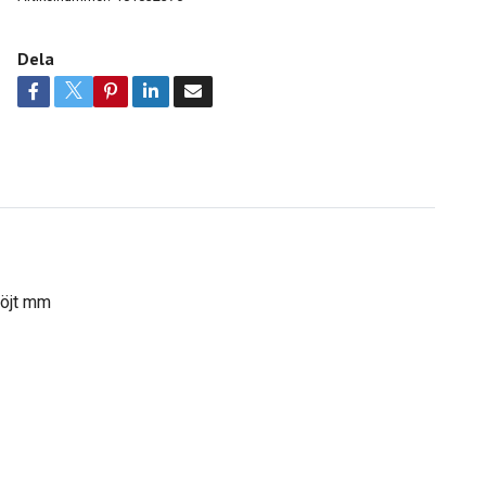
Dela
böjt mm