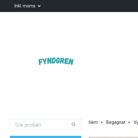
Inkl. moms
Hem
Begagnat
Vy