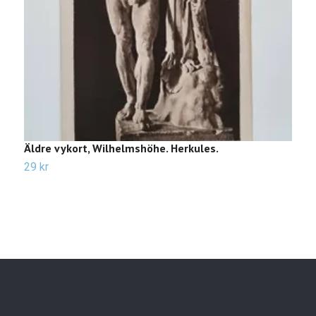
Äldre vykort, Wilhelmshöhe. Herkules.
Ä
29 kr
2