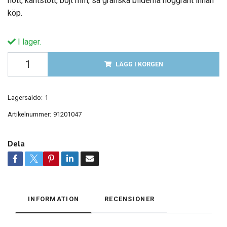
nött, kantstött, böjt mm, så granska bilderna noggrant innan
köp.
I lager.
LÄGG I KORGEN
Lagersaldo:
1
Artikelnummer:
91201047
Dela
INFORMATION
RECENSIONER