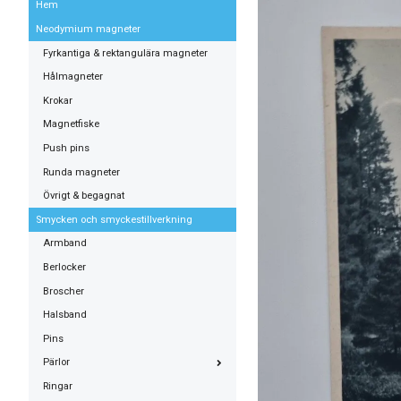
Hem
Neodymium magneter
Fyrkantiga & rektangulära magneter
Hålmagneter
Krokar
Magnetfiske
Push pins
Runda magneter
Övrigt & begagnat
Smycken och smyckestillverkning
Armband
Berlocker
Broscher
Halsband
Pins
Pärlor
Ringar