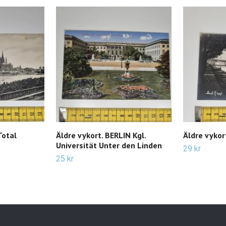
Total
Äldre vykort. BERLIN Kgl.
Äldre vyko
Universität Unter den Linden
29 kr
25 kr