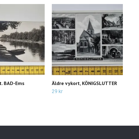
rt. BAD-Ems
Äldre vykort, KÖNIGSLUTTER
Äld
29 kr
29 k