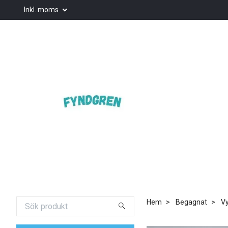
Inkl. moms
Hem
Begagnat
Vy