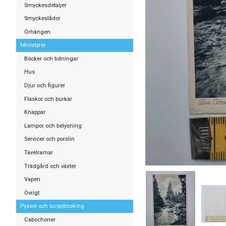
Smyckesdetaljer
Smyckeslådor
Örhängen
Miniatyrer
Böcker och tidningar
Hus
Djur och figurer
Flaskor och burkar
Knappar
Lampor och belysning
Servicer och porslin
Tavelramar
Trädgård och växter
Vapen
Övrigt
Pyssel och scrapbooking
Cabochoner