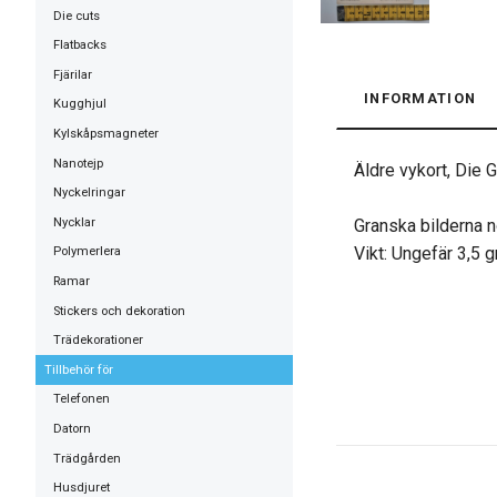
Die cuts
Flatbacks
Fjärilar
INFORMATION
Kugghjul
Kylskåpsmagneter
Nanotejp
Äldre vykort, Die 
Nyckelringar
Nycklar
Granska bilderna n
Vikt: Ungefär 3,5 
Polymerlera
Ramar
Stickers och dekoration
Trädekorationer
Tillbehör för
Telefonen
Datorn
Trädgården
Husdjuret