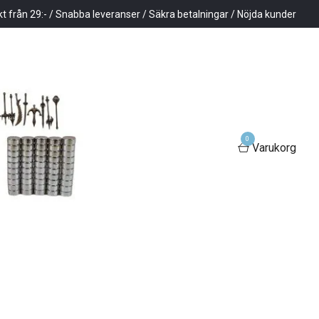
kt från 29:- / Snabba leveranser / Säkra betalningar / Nöjda kunder
0
Varukorg