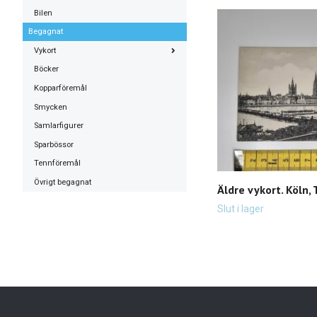
Bilen
Begagnat
Vykort
Böcker
Kopparföremål
Smycken
Samlarfigurer
Sparbössor
Tennföremål
Övrigt begagnat
Äldre vykort. Köln, 
Slut i lager