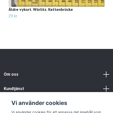
Äldre vykort. Wörlitz. Kettenbrücke
Ä
29 kr
2
Om oss
Kundtjänst
Vi använder cookies
Info
Vi använder cookies för att anpassa det innehåll som