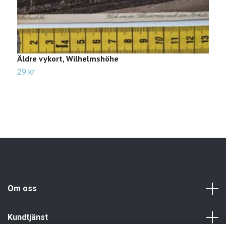
Äldre vykort, Wilhelmshöhe
Ä
29 kr
3
Om oss
Kundtjänst